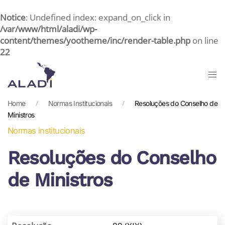
Notice
: Undefined index: expand_on_click in
Skip
/var/www/html/aladi/wp-
content/themes/yootheme/inc/render-table.php
to
on line
22
main
content
Home
Normas Institucionais
Resoluções do Conselho de
Ministros
Normas institucionais
Resoluções do Conselho
de Ministros