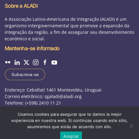
Sobre a ALADI
A Associação Latino-Americana de Integração (ALADI) é um
organismo intergovernamental que promove a expansão da
integração da região, a fim de assegurar seu desenvolvimento
econômico e social.
Mantenha-se informado
Subscreva-se
Endereço: Cebollatí 1461 Montevidéu, Uruguai
Correio eletrônico: sgaladi@aladi.org
Telefone: (+598) 2410 11 21
Usamos cookies para asegurar que te damos la mejor
experiencia en nuestra web. Si continúas usando este sitio,
Aviso jurídico
|
Perguntas frequentes
|
asumiremos que estás de acuerdo con ello.
Outros sitios da ALADI
|
Oportunidades de trabalho
Aceptar