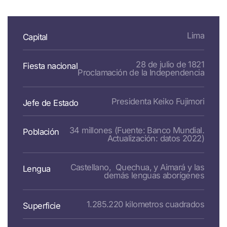
Lima
Capital
28 de julio de 1821
Fiesta nacional
Proclamación de la Independencia
Presidenta Keiko Fujimori
Jefe de Estado
34 millones (Fuente: Banco Mundial.
Población
Actualización: datos 2022
)
Castellano, Quechua, y Aimará y las
Lengua
demás lenguas aborígenes
1.285.220 kilometros cuadrado
s
Superficie